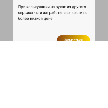
При калькуляции на руках из другого
сервиса - эти же работы и запчасти по
более низкой цене
Записаться
Такси в подарок
При ремонте Лексус ЦТ от 50 000₽ или
сроком ремонта более одного дня,
такси до дома по Москве бесплатно.
Записаться