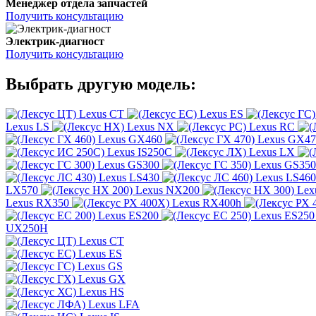
Менеджер отдела запчастей
Получить консультацию
Электрик-диагност
Получить консультацию
Выбрать другую модель:
Lexus CT
Lexus ES
Lexus LS
Lexus NX
Lexus RC
Lexus GX460
Lexus GX47
Lexus IS250C
Lexus LX
Lexus GS300
Lexus GS350
Lexus LS430
Lexus LS460
LX570
Lexus NX200
Lex
Lexus RX350
Lexus RX400h
Lexus ES200
Lexus ES250
UX250H
Lexus CT
Lexus ES
Lexus GS
Lexus GX
Lexus HS
Lexus LFA