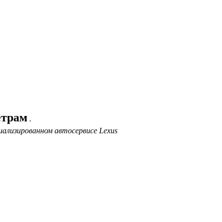
етрам
.
иализированном автосервисе Lexus