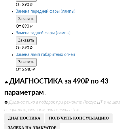
От
890
₽
Замена передней фары (лампы)
Заказать
От
890
₽
Замена задней фары (лампы)
Заказать
От
890
₽
Замена ламп габаритных огней
Заказать
От
2640
₽
ДИАГНОСТИКА за 490₽ по 43
🔥
параметрам
.
Диагностика в подарок при ремонте Лексус ЦТ в нашем
⛔
специализированном автосервисе Lexus
ДИАГНОСТИКА
ПОЛУЧИТЬ КОНСУЛЬТАЦИЮ
ЗАЯВКА НА ЭВАКУАТОР