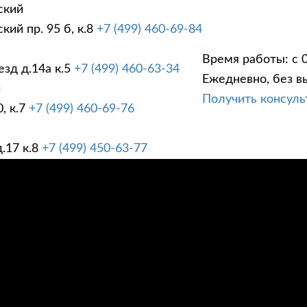
ский
ий пр. 95 б, к.8
+7 (499) 460-69-84
Время работы: с 0
зд д.14а к.5
+7 (499) 460-63-34
Ежедневно, без в
ГИ
ПРАЙС ЛИСТ
АК
й
Получить консул
, к.7
+7 (499) 460-69-76
.17 к.8
+7 (499) 450-63-77