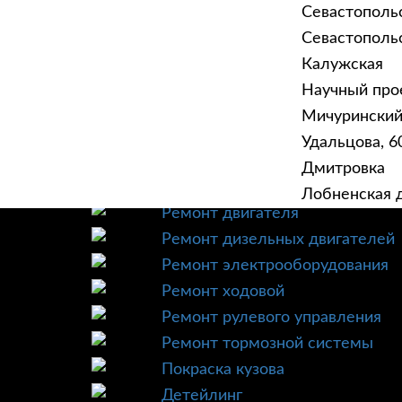
Севастополь
Севастопольск
Калужская
Научный прое
ГЛАВНАЯ
УСЛУ
Мичурински
Техническое обслуживание
Удальцова, 60
Диагностика
Дмитровка
Ремонт трансмиссии
Лобненская д
Ремонт двигателя
Ремонт дизельных двигателей
Ремонт электрооборудования
Ремонт ходовой
Ремонт рулевого управления
Ремонт тормозной системы
Покраска кузова
Детейлинг