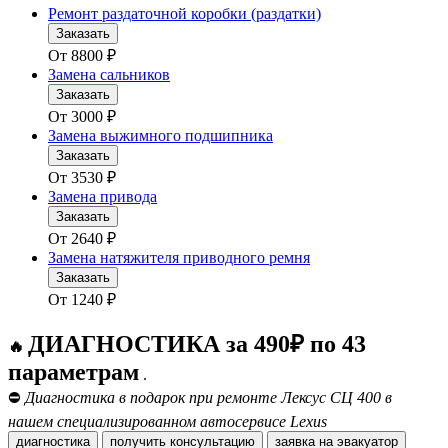
Ремонт раздаточной коробки (раздатки)
Заказать
От
8800
₽
Замена сальников
Заказать
От
3000
₽
Замена выжимного подшипника
Заказать
От
3530
₽
Замена привода
Заказать
От
2640
₽
Замена натяжителя приводного ремня
Заказать
От
1240
₽
ДИАГНОСТИКА за 490₽ по 43
🔥
параметрам
.
⛔
Диагностика в подарок при ремонте Лексус СЦ 400 в
нашем специализированном автосервисе Lexus
диагностика
получить консультацию
заявка на эвакуатор