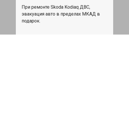
При ремонте Skoda Kodiaq ДВС,
эвакуация авто в пределах МКАД в
подарок.
Записаться
Сделаем дешевле
При калькуляции на руках из другого
сервиса - эти же работы и запчасти по
более низкой цене
Записаться