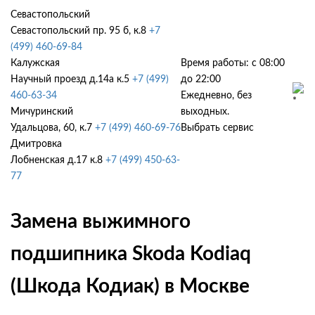
Севастопольский
Севастопольский пр. 95 б, к.8
+7
(499) 460-69-84
Калужская
Время работы: с 08:00
Научный проезд д.14а к.5
+7 (499)
до 22:00
460-63-34
Ежедневно, без
Мичуринский
выходных.
Удальцова, 60, к.7
+7 (499) 460-69-76
Выбрать сервис
Дмитровка
Лобненская д.17 к.8
+7 (499) 450-63-
77
Замена выжимного
подшипника Skoda Kodiaq
(Шкода Кодиак) в Москве