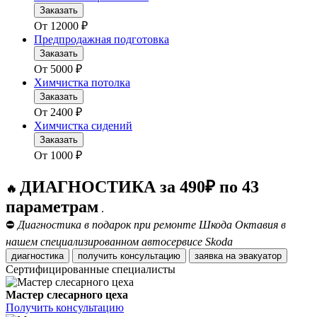
Заказать
От
12000
₽
Предпродажная подготовка
Заказать
От
5000
₽
Химчистка потолка
Заказать
От
2400
₽
Химчистка сидений
Заказать
От
1000
₽
ДИАГНОСТИКА за 490₽ по 43
🔥
параметрам
.
⛔
Диагностика в подарок при ремонте Шкода Октавия в
нашем специализированном автосервисе Skoda
диагностика
получить консультацию
заявка на эвакуатор
Сертифицированные специалисты
Мастер слесарного цеха
Получить консультацию