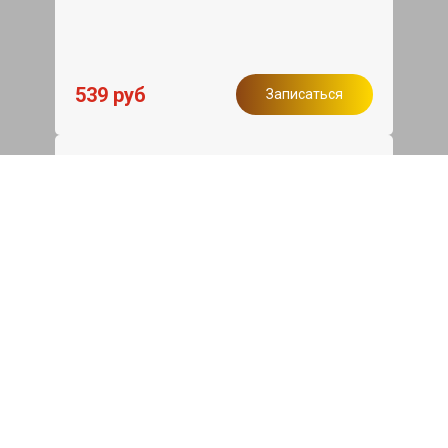
539 руб
Записаться
Бесплатный эвакуатор
При ремонте Skoda Octavia ДВС,
эвакуация авто в пределах МКАД в
подарок.
Записаться