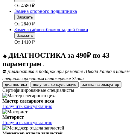
От
4580
₽
Замена опорного подшипника
Заказать
От
2640
₽
Замена сайлентблоков задней балки
Заказать
От
1410
₽
ДИАГНОСТИКА за 490₽ по 43
🔥
параметрам
.
⛔
Диагностика в подарок при ремонте Шкода Рапид в нашем
специализированном автосервисе Skoda
диагностика
получить консультацию
заявка на эвакуатор
Сертифицированные специалисты
Мастер слесарного цеха
Получить консультацию
Моторист
Получить консультацию
Менеджер отдела запчастей