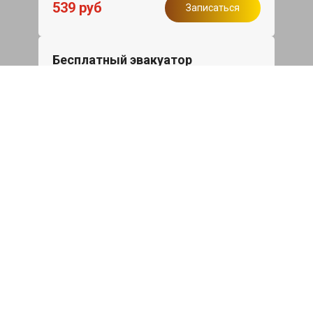
539 руб
Записаться
Бесплатный эвакуатор
При ремонте Skoda Superb ДВС,
эвакуация авто в пределах МКАД в
подарок.
Записаться
Сделаем дешевле
При калькуляции на руках из другого