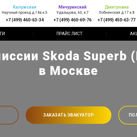
Калужская
Мичуринский
Дмитровка
Научный проезд д.14а к.5
Удальцова, 60, к.7
Лобненская д.17 к.8
+7 (499) 460-63-34
+7 (499) 460-69-76
+7 (499) 450-63-77
ГИ
ПРАЙС ЛИСТ
АК
иссии Skoda Superb 
в Москве
ЗАКАЗАТЬ ЭВАКУАТОР
ПО