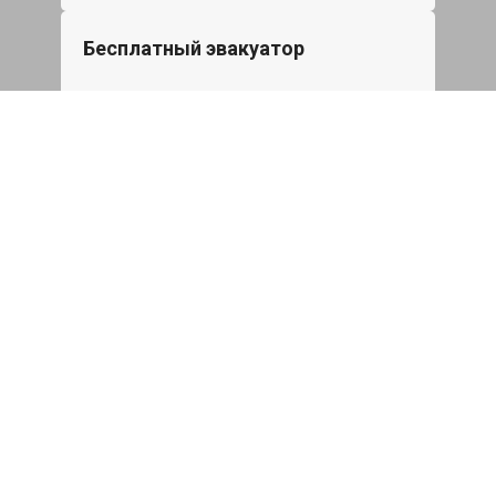
Бесплатный эвакуатор
При ремонте Skoda Yeti ДВС, эвакуация
авто в пределах МКАД в подарок.
Записаться
Сделаем дешевле
При калькуляции на руках из другого
сервиса - эти же работы и запчасти по
более низкой цене