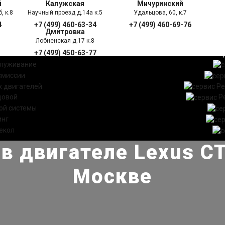
й
Калужская
Мичуринский
, к.8
Научный проезд д.14а к.5
Удальцова, 60, к.7
4
+7 (499) 460-63-34
+7 (499) 460-69-76
Дмитровка
Лобненская д.17 к.8
+7 (499) 450-63-77
УГИ
ПРАЙС ЛИСТ
АКЦ
служивание
смиссии
 двигателей
Ре
довой
Р
ой системы
инг
екол
в двигателе Lexus CT
Москве