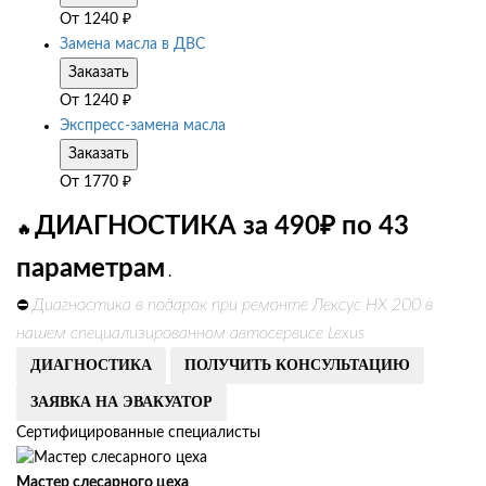
От
1240
₽
Замена масла в ДВС
Заказать
От
1240
₽
Экспресс-замена масла
Заказать
От
1770
₽
ДИАГНОСТИКА за 490₽ по 43
🔥
параметрам
.
Диагностика в подарок при ремонте Лексус НХ 200 в
⛔
нашем специализированном автосервисе Lexus
ДИАГНОСТИКА
ПОЛУЧИТЬ КОНСУЛЬТАЦИЮ
ЗАЯВКА НА ЭВАКУАТОР
Сертифицированные специалисты
Мастер слесарного цеха