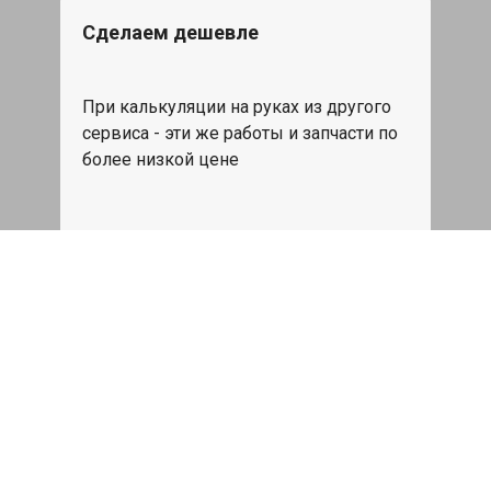
Сделаем дешевле
При калькуляции на руках из другого
сервиса - эти же работы и запчасти по
более низкой цене
Записаться
Такси в подарок
При ремонте Лексус ЕС от 50 000₽ или
сроком ремонта более одного дня,
такси до дома по Москве бесплатно.