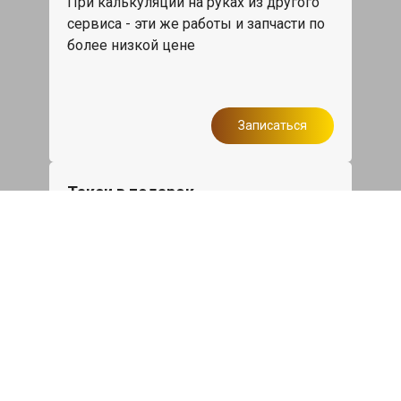
При калькуляции на руках из другого
сервиса - эти же работы и запчасти по
более низкой цене
Записаться
Такси в подарок
При ремонте Лексус ЕС от 50 000₽ или
сроком ремонта более одного дня,
такси до дома по Москве бесплатно.
Записаться