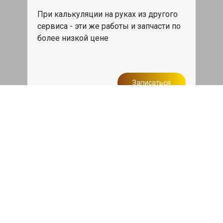
При калькуляции на руках из другого
сервиса - эти же работы и запчасти по
более низкой цене
Записаться
Такси в подарок
При ремонте Лексус ГС от 50 000₽ или
сроком ремонта более одного дня,
такси до дома по Москве бесплатно.
Записаться