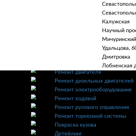
Севастополь
Севастопольск
Калужская
Научный прое
ГЛАВНАЯ
УСЛУ
Мичурински
Техническое обслуживание
Удальцова, 60
Диагностика
Дмитровка
Ремонт трансмиссии
Лобненская д
Ремонт двигателя
Ремонт дизельных двигателей
Ремонт электрооборудования
Ремонт ходовой
Ремонт рулевого управления
Ремонт тормозной системы
Покраска кузова
Детейлинг