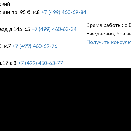
ский
ий пр. 95 б, к.8
+7 (499) 460-69-84
Время работы: с 0
зд д.14а к.5
+7 (499) 460-63-34
Ежедневно, без в
ГИ
ПРАЙС ЛИСТ
АК
й
Получить консул
, к.7
+7 (499) 460-69-76
.17 к.8
+7 (499) 450-63-77