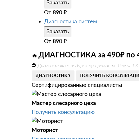
Заказать
От
890
₽
Диагностика систем
Заказать
От
890
₽
ДИАГНОСТИКА за 490₽ по 
🔥
⛔
Диагностика в подарок при ремонте Лексус ГХ
ДИАГНОСТИКА
ПОЛУЧИТЬ КОНСУЛЬТАЦ
Сертифицированные специалисты
Мастер слесарного цеха
Получить консультацию
Моторист