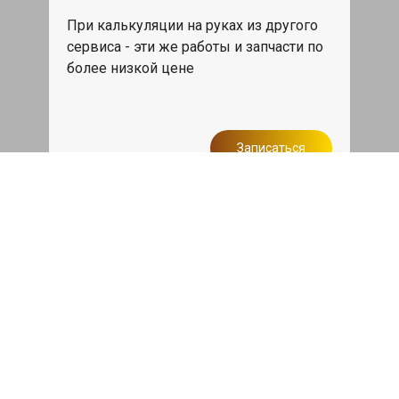
При калькуляции на руках из другого
сервиса - эти же работы и запчасти по
более низкой цене
Записаться
Такси в подарок
При ремонте Лексус ГХ от 50 000₽ или
сроком ремонта более одного дня,
такси до дома по Москве бесплатно.
Записаться