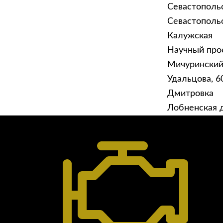
Севастополь
Севастопольск
Калужская
Научный прое
ГЛАВНАЯ
УСЛУ
Мичурински
Техническое обслуживание
Удальцова, 60
Диагностика
Дмитровка
Ремонт трансмиссии
Лобненская д