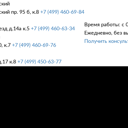
ский
ий пр. 95 б, к.8
+7 (499) 460-69-84
Время работы: с 0
зд д.14а к.5
+7 (499) 460-63-34
Ежедневно, без в
ГИ
ПРАЙС ЛИСТ
АК
й
Получить консул
, к.7
+7 (499) 460-69-76
.17 к.8
+7 (499) 450-63-77