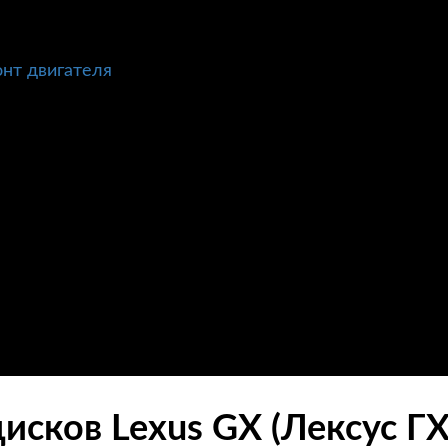
нт двигателя
исков Lexus GX (Лексус ГХ