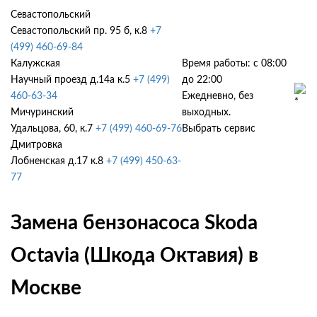
Севастопольский
Севастопольский пр. 95 б, к.8
+7
(499) 460-69-84
Калужская
Время работы: с 08:00
Научный проезд д.14а к.5
+7 (499)
до 22:00
460-63-34
Ежедневно, без
Мичуринский
выходных.
Удальцова, 60, к.7
+7 (499) 460-69-76
Выбрать сервис
Дмитровка
Лобненская д.17 к.8
+7 (499) 450-63-
77
Замена бензонасоса Skoda
Octavia (Шкода Октавия) в
Москве