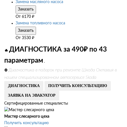
Замена масляного насоса
Заказать
От
6170
₽
Замена топливного насоса
Заказать
От
3530
₽
ДИАГНОСТИКА за 490₽ по 43
🔥
параметрам
.
Диагностика в подарок при ремонте Шкода Октавия в
⛔
нашем специализированном автосервисе Skoda
ДИАГНОСТИКА
ПОЛУЧИТЬ КОНСУЛЬТАЦИЮ
ЗАЯВКА НА ЭВАКУАТОР
Сертифицированные специалисты
Мастер слесарного цеха
Получить консультацию