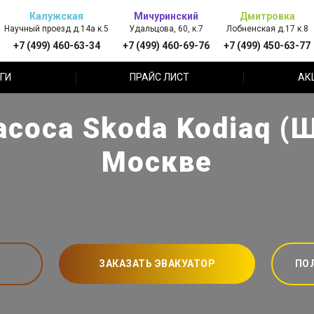
Калужская
Мичуринский
Дмитровка
Научный проезд д.14а к.5
Удальцова, 60, к.7
Лобненская д.17 к.8
+7 (499) 460-63-34
+7 (499) 460-69-76
+7 (499) 450-63-77
ГИ
ПРАЙС ЛИСТ
АК
соса Skoda Kodiaq (
Москве
ЗАКАЗАТЬ ЭВАКУАТОР
ПО