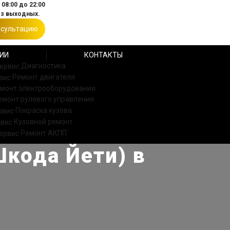
08:00 до 22:00
ез выходных.
нсультацию
ИИ
КОНТАКТЫ
Диагностика
Ремонт двигателя
монт электрооборудования
емонт рулевого управления
Покраска кузова
Кузовной ремонт
Ремонт АКПП
Шкода Йети) в