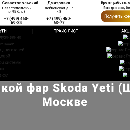
Севастопольский
Дмитровка
Время работы: с 
Ежедневно, б
Севастопольский
Лобненская д.17
пр. 95 б, к.8
к.8
Получить ко
+7 (499) 460-
+7 (499) 450-
69-84
63-77
УГИ
ПРАЙС ЛИСТ
АКЦ
служивание
смиссии
 двигателей
Ре
довой
Р
ой системы
инг
екол
кой фар Skoda Yeti (
Москве