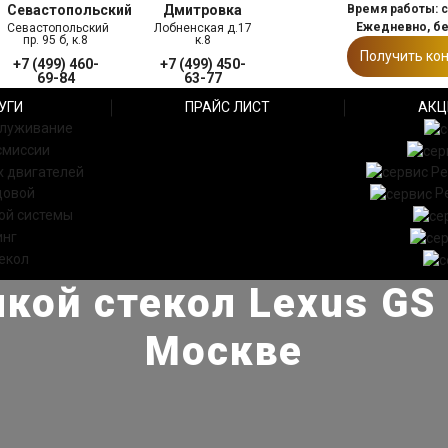
Севастопольский
Дмитровка
Время работы: с 
Ежедневно, б
Севастопольский
Лобненская д.17
пр. 95 б, к.8
к.8
Получить ко
+7 (499) 460-
+7 (499) 450-
69-84
63-77
УГИ
ПРАЙС ЛИСТ
АКЦ
служивание
смиссии
 двигателей
Ре
довой
Р
ой системы
инг
екол
кой стекол Lexus GS 
Москве