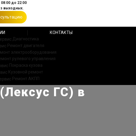
08:00 до 22:00
ез выходных.
нсультацию
ИИ
КОНТАКТЫ
Диагностика
Ремонт двигателя
монт электрооборудования
емонт рулевого управления
Покраска кузова
Кузовной ремонт
Ремонт АКПП
(Лексус ГС) в