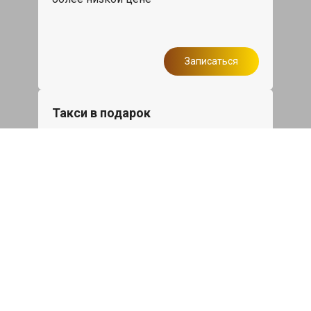
Записаться
Такси в подарок
При ремонте Лексус ГС от 50 000₽ или
сроком ремонта более одного дня,
такси до дома по Москве бесплатно.
Записаться
Мойка двигателя