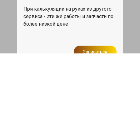
При калькуляции на руках из другого
сервиса - эти же работы и запчасти по
более низкой цене
Записаться
Такси в подарок
При ремонте Лексус ГС от 50 000₽ или
сроком ремонта более одного дня,
такси до дома по Москве бесплатно.
Записаться