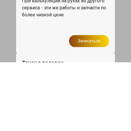
При калькуляции на руках из другого
сервиса - эти же работы и запчасти по
более низкой цене
Записаться
Такси в подарок
При ремонте Лексус ГС от 50 000₽ или
сроком ремонта более одного дня,
такси до дома по Москве бесплатно.
Записаться