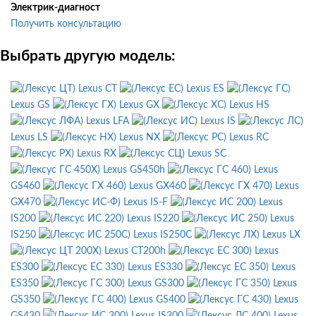
Электрик-диагност
Получить консультацию
Выбрать другую модель:
Lexus CT
Lexus ES
Lexus GS
Lexus GX
Lexus HS
Lexus LFA
Lexus IS
Lexus LS
Lexus NX
Lexus RC
Lexus RX
Lexus SC
Lexus GS450h
Lexus
GS460
Lexus GX460
Lexus
GX470
Lexus IS-F
Lexus
IS200
Lexus IS220
Lexus
IS250
Lexus IS250C
Lexus LX
Lexus CT200h
Lexus
ES300
Lexus ES330
Lexus
ES350
Lexus GS300
Lexus
GS350
Lexus GS400
Lexus
GS430
Lexus IS300
Lexus