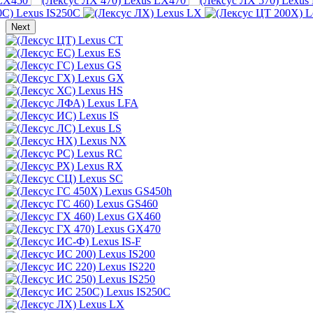
LX450
Lexus LX470
Lexus
Lexus IS250C
Lexus LX
L
Next
Lexus CT
Lexus ES
Lexus GS
Lexus GX
Lexus HS
Lexus LFA
Lexus IS
Lexus LS
Lexus NX
Lexus RC
Lexus RX
Lexus SC
Lexus GS450h
Lexus GS460
Lexus GX460
Lexus GX470
Lexus IS-F
Lexus IS200
Lexus IS220
Lexus IS250
Lexus IS250C
Lexus LX