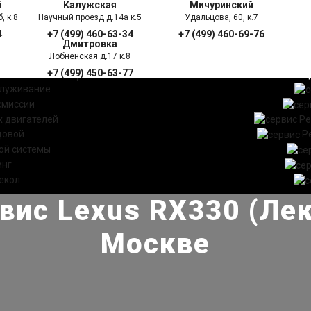
й
Калужская
Мичуринский
, к.8
Научный проезд д.14а к.5
Удальцова, 60, к.7
4
+7 (499) 460-63-34
+7 (499) 460-69-76
Дмитровка
Лобненская д.17 к.8
+7 (499) 450-63-77
УГИ
ПРАЙС ЛИСТ
АКЦ
служивание
смиссии
 двигателей
Ре
довой
Р
ой системы
инг
екол
вис Lexus RX330 (Лек
Москве